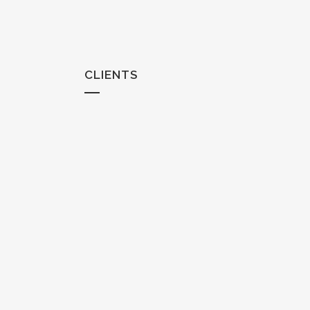
CLIENTS