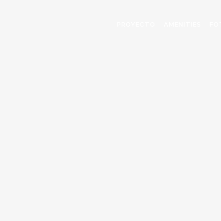
PROYECTO
AMENITIES
FO