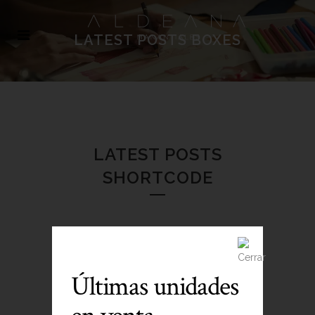
LATEST POSTS BOXES
LATEST POSTS
SHORTCODE
Carefully crafted elements come
together into one amazing design.
Últimas unidades