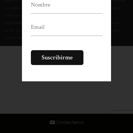
estético o utilitario, tanto en bienes comunes como propios, siempre dentro de
los admitido por la reglamentación municipal vigente. El contenido de este
folleto no constituye parte de un documento legal relacionado con las
propiedades que se exponen y no representa ningún compromiso entre las
partes. Las imágenes utilizadas son solo de referencia. Las medidas finales
surgirán del plano de subdivisión definitivo.
Contactanos