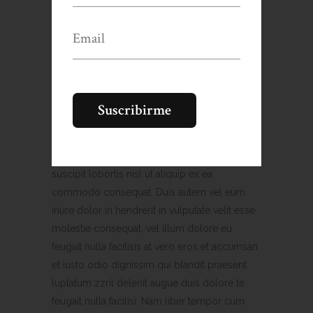
putamus parum claram, anteposuerit
litterarum formas humanitatis per seacula
quarta decima et quinta decima.
Lorem ipsum dolor sit amet, consectetuer
adipiscing elit, sed diam nonummy nibh
euismod tincidunt ut laoreet dolore magna
aliquam erat volutpat. Ut wisi enim ad minim
veniam, quis nostrud exerci tation ullamcorper
suscipit lobortis nisl ut aliquip ex ea
commodo consequat. Duis autem vel eum
iriure dolor in hendrerit in vulputate velit esse
molestie consequat, vel illum dolore eu
feugiat nulla facilisis at vero eros et accumsan
et iusto odio dignissim qui blandit praesent
luptatum zzril delenit augue duis dolore te
feugait nulla facilisi. Nam liber tempor cum