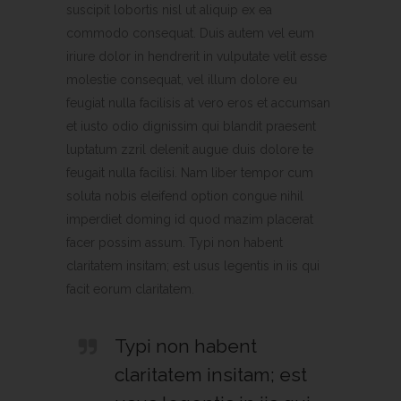
suscipit lobortis nisl ut aliquip ex ea
commodo consequat. Duis autem vel eum
iriure dolor in hendrerit in vulputate velit esse
molestie consequat, vel illum dolore eu
feugiat nulla facilisis at vero eros et accumsan
et iusto odio dignissim qui blandit praesent
luptatum zzril delenit augue duis dolore te
feugait nulla facilisi. Nam liber tempor cum
soluta nobis eleifend option congue nihil
imperdiet doming id quod mazim placerat
facer possim assum. Typi non habent
claritatem insitam; est usus legentis in iis qui
facit eorum claritatem.
Typi non habent
claritatem insitam; est