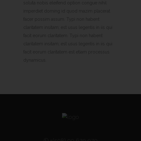
soluta nobis eleifend option congue nihil
imperdiet doming id quod mazim placerat
facer possim assum. Typi non habent
claritatem insitam; est usus legentis in iis qui
facit eorum claritatem. Typi non habent
claritatem insitam; est usus legentis in iis qui
facit eorum claritatem est etiam processus
dynamicus.
+(598) 99 670 070